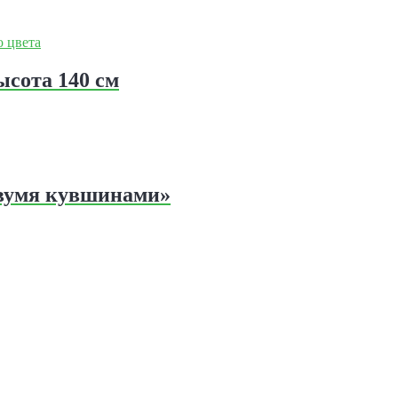
ысота 140 см
двумя кувшинами»