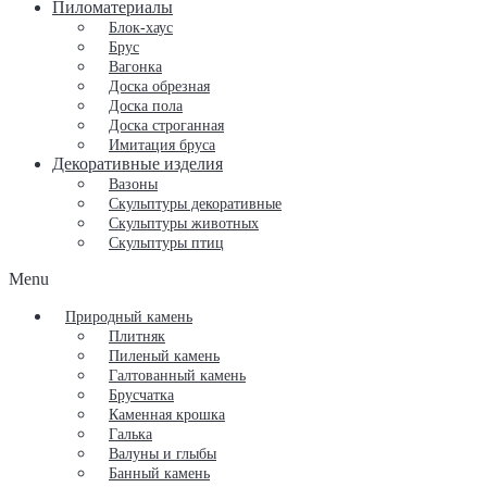
Пиломатериалы
Блок-хаус
Брус
Вагонка
Доска обрезная
Доска пола
Доска строганная
Имитация бруса
Декоративные изделия
Вазоны
Скульптуры декоративные
Скульптуры животных
Скульптуры птиц
Menu
Природный камень
Плитняк
Пиленый камень
Галтованный камень
Брусчатка
Каменная крошка
Галька
Валуны и глыбы
Банный камень