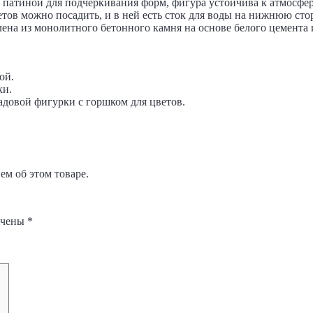
й патиной для подчеркивания форм, фигура устойчива к атмосф
етов можно посадить, и в ней есть сток для воды на нижнюю ст
ена ​​из монолитного бетонного камня на основе белого цемента 
ой.
ки.
адовой фигурки с горшком для цветов.
м об этом товаре.
ечены
*