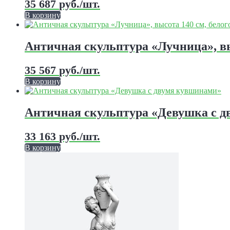
35 687
руб.
/шт.
В корзину
Этот
товар
имеет
Античная скульптура «Лучница», в
несколько
вариаций.
35 567
руб.
/шт.
Опции
можно
В корзину
выбрать
Этот
на
товар
странице
имеет
Античная скульптура «Девушка с 
товара.
несколько
вариаций.
33 163
руб.
/шт.
Опции
можно
В корзину
выбрать
Этот
на
товар
странице
имеет
товара.
несколько
вариаций.
Опции
можно
выбрать