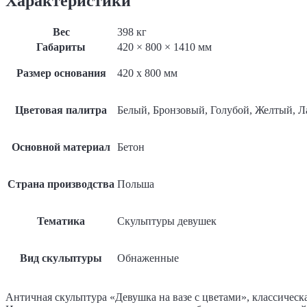
Характеристики
с
цветами»
Вес
398 кг
Габариты
420 × 800 × 1410 мм
Размер основания
420 x 800 мм
Цветовая палитра
Белый, Бронзовый, Голубой, Желтый, 
Основной материал
Бетон
Страна производства
Польша
Тематика
Скульптуры девушек
Вид скульптуры
Обнаженные
Античная скульптура «Девушка на вазе с цветами», классич