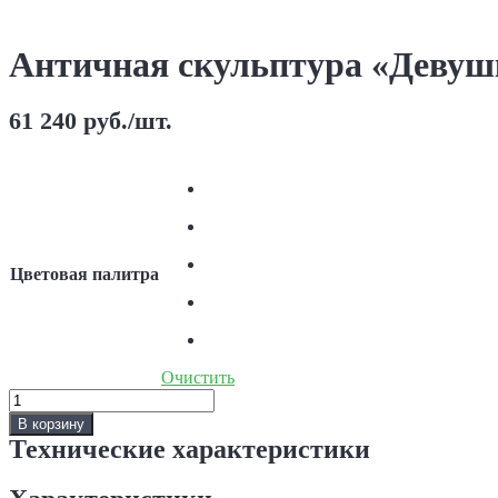
Античная скульптура «Девушк
61 240
руб.
/шт.
Цветовая палитра
Очистить
Количество
Античная
В корзину
скульптура
Технические характеристики
«Девушка
на
вазе