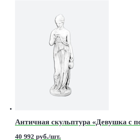
Этот
товар
имеет
несколько
вариаций.
Опции
можно
выбрать
на
странице
товара.
Античная скульптура «Девушка с п
40 992
руб.
/шт.