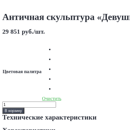
Античная скульптура «Девуш
29 851
руб.
/шт.
Цветовая палитра
Очистить
Количество
Античная
В корзину
скульптура
Технические характеристики
«Девушка
с
кувшинами»