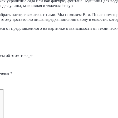
 как украшение сада или как фигурку фонтана. Кувшины для во
а для улицы, массивная и тяжелая фигура.
брать насос, свяжитесь с нами. Мы поможем Вам. После помеще
 этому достаточно лишь изредка пополнять воду в емкости, котор
ся от представленного на картинке в зависимости от техническ
м об этом товаре.
ечены
*