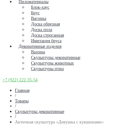
Пиломатериалы
Блок-хаус
Брус
Вагонка
Доска обрезная
Доска пола
Доска строганная
Имитация бруса
Декоративные изделия
Вазоны
Скульптуры декоративные
Скульптуры животных
Скульптуры птиц
+7 (922) 222-35-54
Главная
/
Товары
/
Скульптуры декоративные
/
Античная скульптура «Девушка с кувшинами»