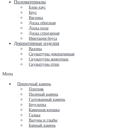
Пиломатериалы
Блок-хаус
Брус
Вагонка
Доска обрезная
Доска пола
Доска строганная
Имитация бруса
Декоративные изделия
Вазоны
Скульптуры декоративные
Скульптуры животных
Скульптуры птиц
Menu
Природный камень
Плитняк
Пиленый камень
Галтованный камень
Брусчатка
Каменная крошка
Галька
Валуны и глыбы
Банный камень