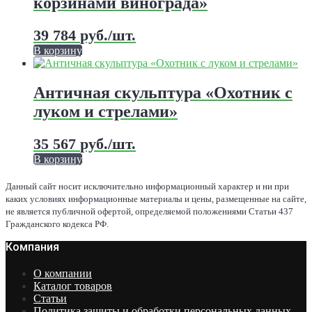
корзинами винограда»
Опции
можно
выбрать
39 784
руб.
/шт.
на
В корзину
странице
Этот
товара.
товар
имеет
Античная скульптура «Охотник с
несколько
луком и стрелами»
вариаций.
Опции
можно
35 567
руб.
/шт.
выбрать
В корзину
на
Этот
странице
товар
Данный сайт носит исключительно информационный характер и ни при
товара.
имеет
каких условиях информационные материалы и цены, размещенные на сайте,
несколько
не является публичной офертой, определяемой положениями Статьи 437
вариаций.
Гражданского кодекса РФ.
Опции
Компания
можно
выбрать
на
О компании
странице
Каталог товаров
товара.
Статьи
Политика защиты и обработки персональных данных