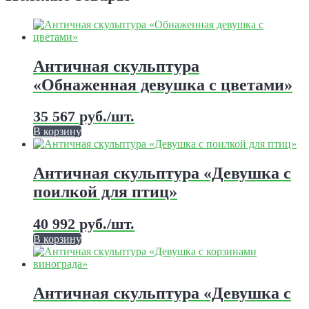
Античная скульптура
«Обнаженная девушка с цветами»
35 567
руб.
/шт.
В корзину
Этот
товар
имеет
Античная скульптура «Девушка с
несколько
поилкой для птиц»
вариаций.
Опции
можно
40 992
руб.
/шт.
выбрать
В корзину
на
Этот
странице
товар
товара.
имеет
несколько
Античная скульптура «Девушка с
вариаций.