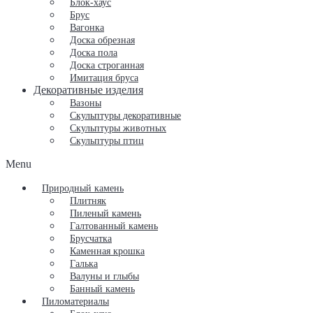
Блок-хаус
Брус
Вагонка
Доска обрезная
Доска пола
Доска строганная
Имитация бруса
Декоративные изделия
Вазоны
Скульптуры декоративные
Скульптуры животных
Скульптуры птиц
Menu
Природный камень
Плитняк
Пиленый камень
Галтованный камень
Брусчатка
Каменная крошка
Галька
Валуны и глыбы
Банный камень
Пиломатериалы