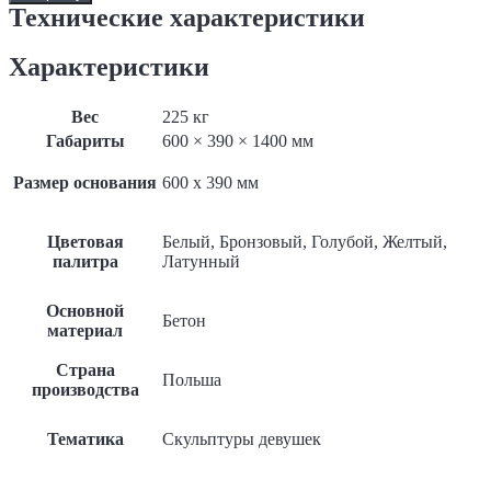
скульптура
Технические характеристики
«Девушка
с
Характеристики
двумя
кувшинами»
Вес
225 кг
Габариты
600 × 390 × 1400 мм
Размер основания
600 x 390 мм
Цветовая
Белый, Бронзовый, Голубой, Желтый,
палитра
Латунный
Основной
Бетон
материал
Страна
Польша
производства
Тематика
Скульптуры девушек