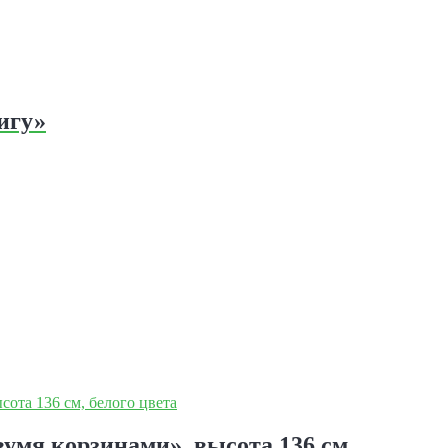
игу»
умя корзинами», высота 136 см