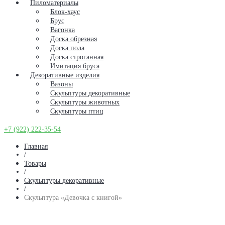
Пиломатериалы
Блок-хаус
Брус
Вагонка
Доска обрезная
Доска пола
Доска строганная
Имитация бруса
Декоративные изделия
Вазоны
Скульптуры декоративные
Скульптуры животных
Скульптуры птиц
+7 (922) 222-35-54
Главная
/
Товары
/
Скульптуры декоративные
/
Скульптура «Девочка с книгой»