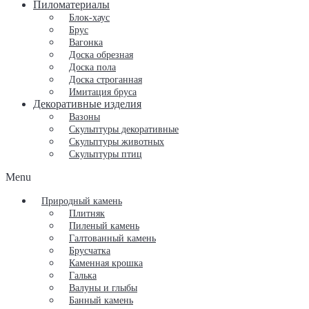
Пиломатериалы
Блок-хаус
Брус
Вагонка
Доска обрезная
Доска пола
Доска строганная
Имитация бруса
Декоративные изделия
Вазоны
Скульптуры декоративные
Скульптуры животных
Скульптуры птиц
Menu
Природный камень
Плитняк
Пиленый камень
Галтованный камень
Брусчатка
Каменная крошка
Галька
Валуны и глыбы
Банный камень