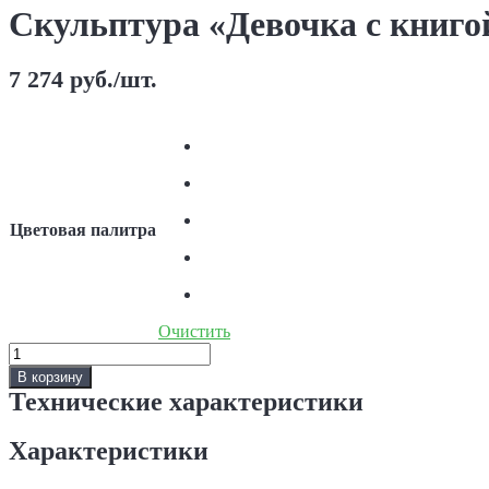
Скульптура «Девочка с книго
7 274
руб.
/шт.
Цветовая палитра
Очистить
Количество
Скульптура
В корзину
«Девочка
Технические характеристики
с
книгой»
Характеристики