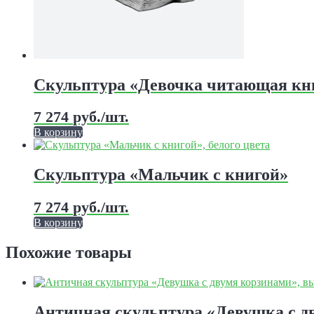
Скульптура «Девочка читающая кн
7 274
руб.
/шт.
В корзину
Этот
товар
имеет
Скульптура «Мальчик с книгой»
несколько
вариаций.
7 274
руб.
/шт.
Опции
можно
В корзину
выбрать
Этот
на
товар
Похожие товары
странице
имеет
товара.
несколько
вариаций.
Опции
Античная скульптура «Девушка с дв
можно