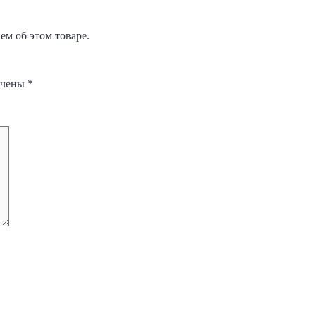
м об этом товаре.
ечены
*