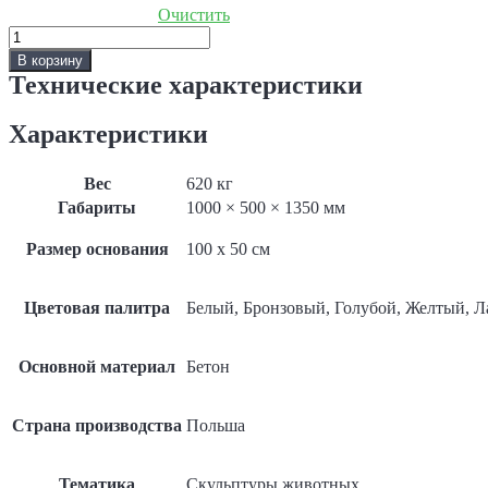
Очистить
Количество
Скульптура
В корзину
«Лев
Технические характеристики
версальский»
Характеристики
Вес
620 кг
Габариты
1000 × 500 × 1350 мм
Размер основания
100 x 50 см
Цветовая палитра
Белый, Бронзовый, Голубой, Желтый, 
Основной материал
Бетон
Страна производства
Польша
Тематика
Скульптуры животных