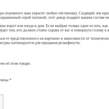
а огромного льва украсит любую обстановку. Сидящий лев краси
украшенный серой патиной, этот декор подарит вашим гостям н
ны ворот или входа в дом. Если выбран только один из них, как 
удет тем, кто должен стоять справа от вас и повернуть голову к
ся от представленного на картинке в зависимости от техническ
руктуры патинируется для придания рельефности.
м об этом товаре.
ечены
*