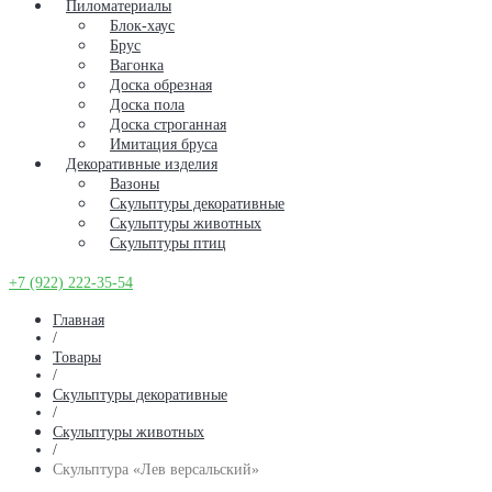
Пиломатериалы
Блок-хаус
Брус
Вагонка
Доска обрезная
Доска пола
Доска строганная
Имитация бруса
Декоративные изделия
Вазоны
Скульптуры декоративные
Скульптуры животных
Скульптуры птиц
+7 (922) 222-35-54
Главная
/
Товары
/
Скульптуры декоративные
/
Скульптуры животных
/
Скульптура «Лев версальский»