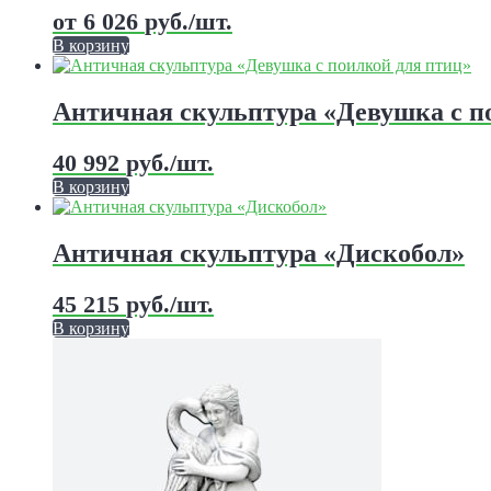
от
6 026
руб.
/шт.
В корзину
Этот
товар
имеет
Античная скульптура «Девушка с п
несколько
вариаций.
40 992
руб.
/шт.
Опции
можно
В корзину
выбрать
Этот
на
товар
странице
имеет
Античная скульптура «Дискобол»
товара.
несколько
вариаций.
45 215
руб.
/шт.
Опции
можно
В корзину
выбрать
Этот
на
товар
странице
имеет
товара.
несколько
вариаций.
Опции
можно
выбрать