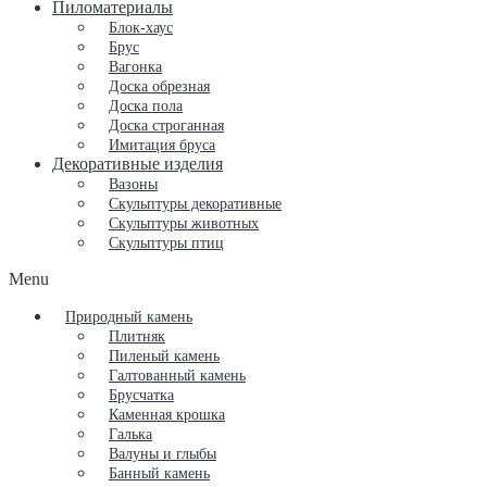
Пиломатериалы
Блок-хаус
Брус
Вагонка
Доска обрезная
Доска пола
Доска строганная
Имитация бруса
Декоративные изделия
Вазоны
Скульптуры декоративные
Скульптуры животных
Скульптуры птиц
Menu
Природный камень
Плитняк
Пиленый камень
Галтованный камень
Брусчатка
Каменная крошка
Галька
Валуны и глыбы
Банный камень